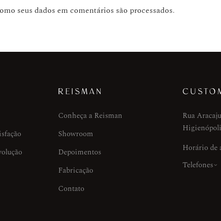
como seus dados em comentários são processados
.
REISMAN
CUSTO
Conheça a Reisman
Rua Aracaju
Higienópoli
isfação
Showroom
Horário de
volução
Depoimentos
Telefones
Fabricação
Contato