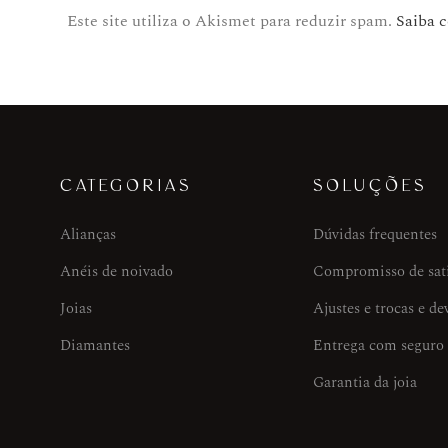
Este site utiliza o Akismet para reduzir spam.
Saiba 
CATEGORIAS
SOLUÇÕES
Alianças
Dúvidas frequentes
Anéis de noivado
Compromisso de sat
Joias
Ajustes e trocas e de
Diamantes
Entrega com seguro
Garantia da joia