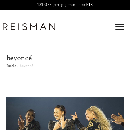
10% OFF para pagamentos no PIX
beyoncé
Início
»
beyoncé