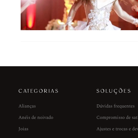
CATEGORIAS
SOLUÇÕES
Alianças
Dúvidas frequentes
Anéis de noivado
Compromisso de sat
Joias
Ajustes e trocas e de