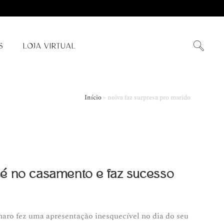
S
LOJA VIRTUAL
Início
»
noiva faz surpresa pro marido
é no casamento e faz sucesso
naro fez uma apresentação inesquecível no dia do seu