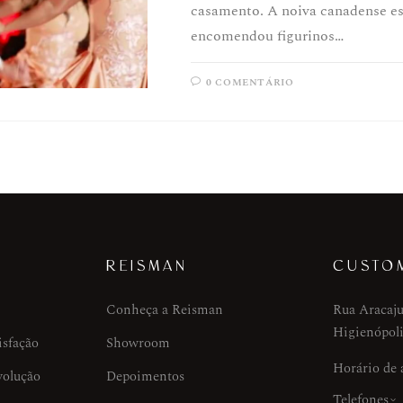
casamento. A noiva canadense es
encomendou figurinos…
0 COMENTÁRIO
REISMAN
CUSTO
Conheça a Reisman
Rua Aracaju
Higienópoli
isfação
Showroom
Horário de
volução
Depoimentos
Telefones