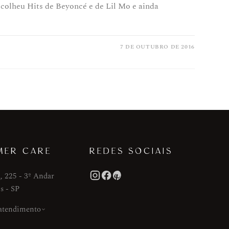
colheu Hits de Beyoncé e de Lil Mo e ainda
7 DE OUTUBRO DE 2016
MER CARE
REDES SOCIAIS
, 225 - 3º Andar
s - SP
 atendimento