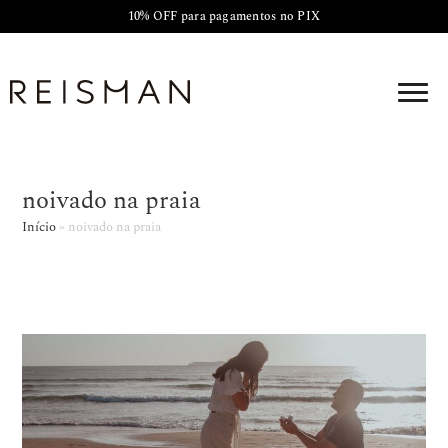
10% OFF para pagamentos no PIX
noivado na praia
Início
»
noivado na praia