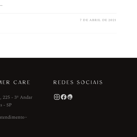
om um belo anel de noivado, não é verdade?Mas
e…
7 DE ABRIL DE 2021
MER CARE
REDES SOCIAIS
, 225 - 3º Andar
s - SP
 atendimento