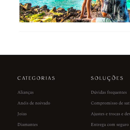
CATEGORIAS
SOLUÇÕES
Alianças
Dúvidas frequentes
Anéis de noivado
Compromisso de sat
Joias
Ajustes e trocas e de