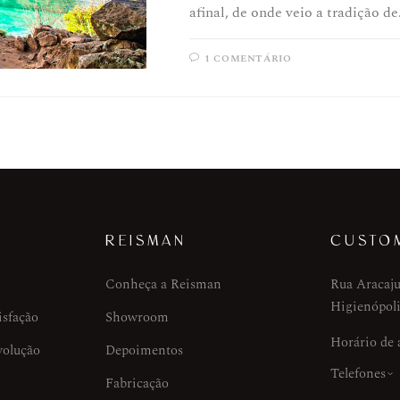
em frente ao seu grande amor, c
afinal, de onde veio a tradição d
1 COMENTÁRIO
REISMAN
CUSTO
Conheça a Reisman
Rua Aracaju
Higienópoli
isfação
Showroom
Horário de
volução
Depoimentos
Telefones