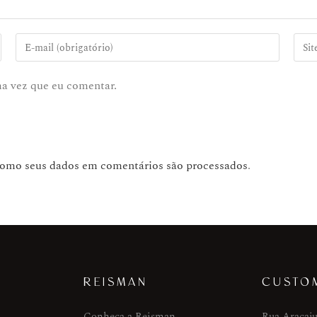
ma vez que eu comentar.
como seus dados em comentários são processados
.
REISMAN
CUSTO
Conheça a Reisman
Rua Aracaju