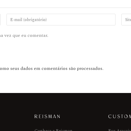
ma vez que eu comentar.
como seus dados em comentários são processados
.
REISMAN
CUSTO
Conheça a Reisman
Rua Aracaju