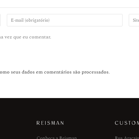
ma vez que eu comentar.
como seus dados em comentários são processados
.
REISMAN
CUSTO
Conheça a Reisman
Rua Aracaju