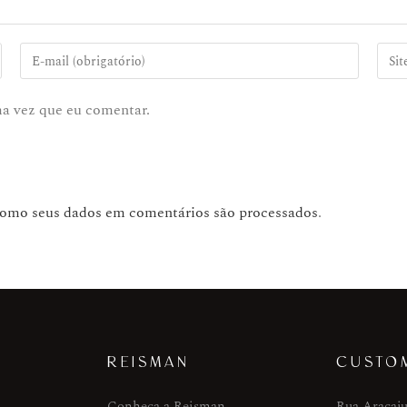
ma vez que eu comentar.
como seus dados em comentários são processados
.
REISMAN
CUSTO
Conheça a Reisman
Rua Aracaju