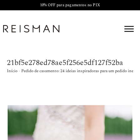
10% OFF para pagamentos no PIX
21bf5e278ed78ae5f256e5df127f52ba
Início
»
Pedido de casamento: 24 ideias inspiradoras para um pedido inesqu