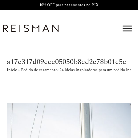
10% OFF para pagamentos no PIX
a17e317d09cce05050b8ed2e78b01e5c
Início
»
Pedido de casamento: 24 ideias inspiradoras para um pedido inesqu