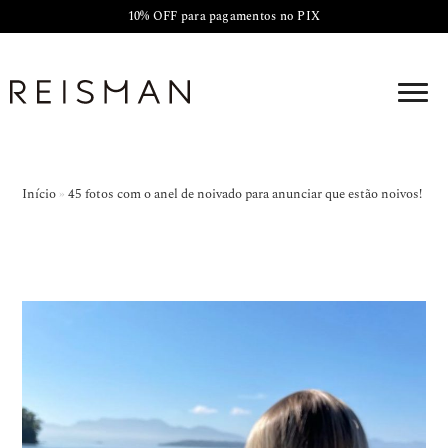
10% OFF para pagamentos no PIX
Início
»
45 fotos com o anel de noivado para anunciar que estão noivos!