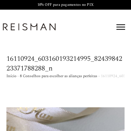
10% OFF para pagamentos no PIX
16110924_603160193214995_82439842
23371788288_n
Início
»
8 Conselhos para escolher as alianças perfeitas
»
16110924_60316