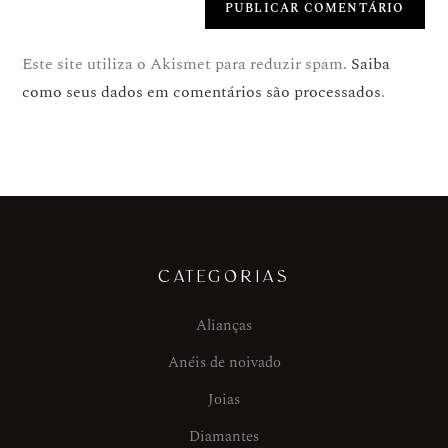
Este site utiliza o Akismet para reduzir spam.
Saiba
como seus dados em comentários são processados
.
CATEGORIAS
Alianças
Anéis de noivado
Joias
Diamantes