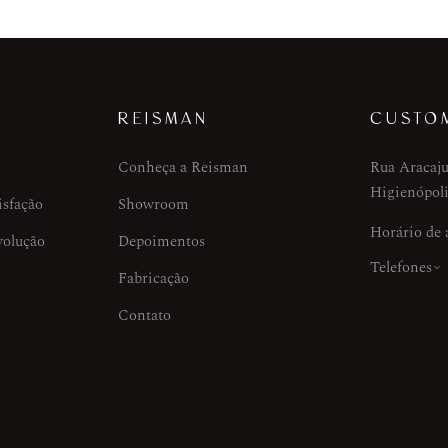
REISMAN
CUSTO
Conheça a Reisman
Rua Aracaju
Higienópoli
isfação
Showroom
Horário de
volução
Depoimentos
Telefones
Fabricação
Contato