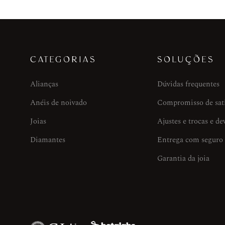
CATEGORIAS
SOLUÇÕES
Alianças
Dúvidas frequentes
Anéis de noivado
Compromisso de sat
Joias
Ajustes e trocas e de
Diamantes
Entrega com seguro
Garantia da joia