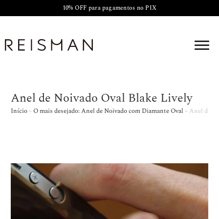
10% OFF para pagamentos no PIX
Anel de Noivado Oval Blake Lively
Início
»
O mais desejado: Anel de Noivado com Diamante Oval
»
Anel de No