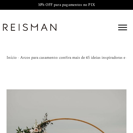
10% OFF para pagamentos no PIX
Início
»
Arcos para casamento: confira mais de 45 ideias inspiradoras e cria