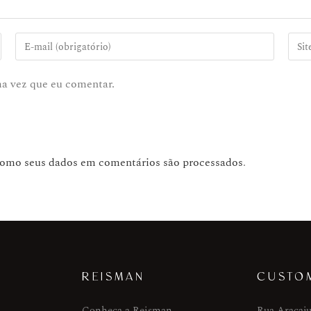
ma vez que eu comentar.
como seus dados em comentários são processados
.
REISMAN
CUSTO
Conheça a Reisman
Rua Aracaju