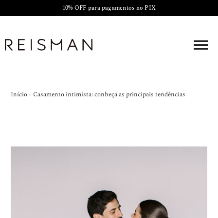
10% OFF para pagamentos no PIX
Início
»
Casamento intimista: conheça as principais tendências