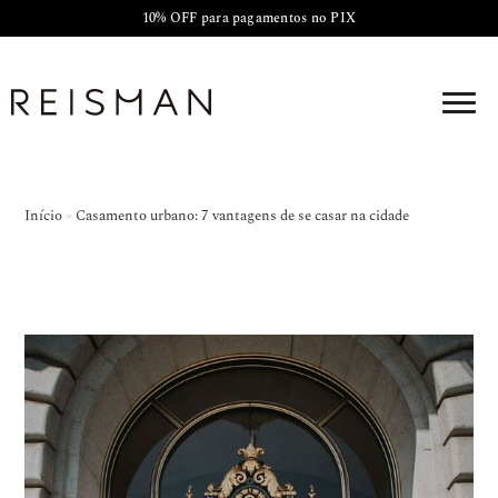
10% OFF para pagamentos no PIX
Início
»
Casamento urbano: 7 vantagens de se casar na cidade