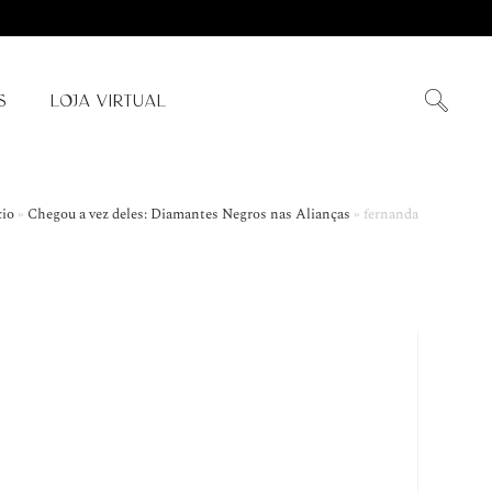
S
LOJA VIRTUAL
cio
»
Chegou a vez deles: Diamantes Negros nas Alianças
»
fernanda