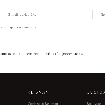
ma vez que eu comentar.
como seus dados em comentários são processados
.
REISMAN
CUSTO
Conheça a Reisman
Rua Aracaju