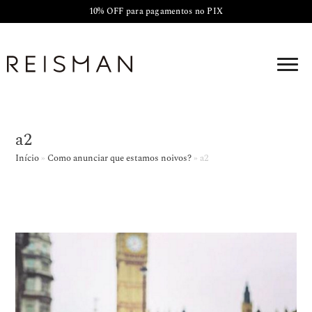
10% OFF para pagamentos no PIX
a2
Início
»
Como anunciar que estamos noivos?
»
a2