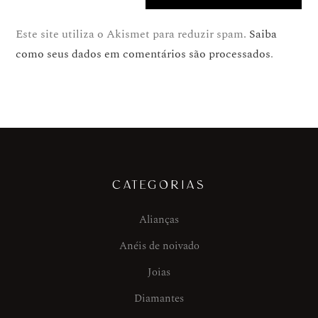
Este site utiliza o Akismet para reduzir spam.
Saiba
como seus dados em comentários são processados
.
CATEGORIAS
Alianças
Anéis de noivado
Joias
Diamantes