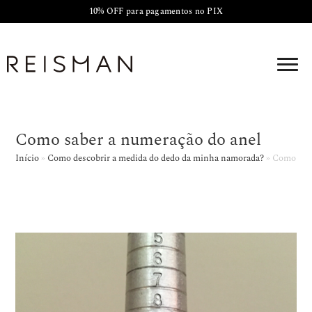
10% OFF para pagamentos no PIX
Como saber a numeração do anel
Início
»
Como descobrir a medida do dedo da minha namorada?
»
Como sabe