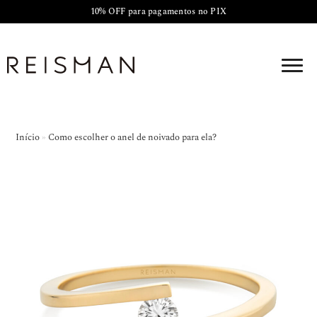
10% OFF para pagamentos no PIX
Início
»
Como escolher o anel de noivado para ela?