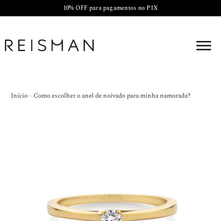
10% OFF para pagamentos no PIX
Início
»
Como escolher o anel de noivado para minha namorada?