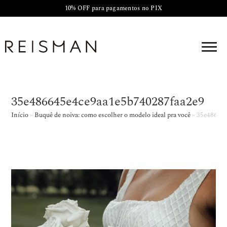
10% OFF para pagamentos no PIX
35e486645e4ce9aa1e5b740287faa2e9
Início
»
Buquê de noiva: como escolher o modelo ideal pra você
»
35e486645