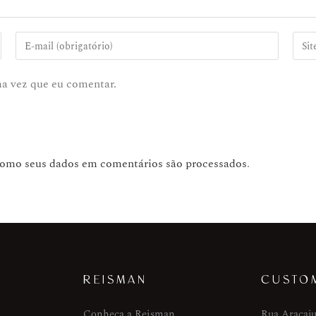
ma vez que eu comentar.
como seus dados em comentários são processados
.
REISMAN
CUSTO
Conheça a Reisman
Rua Aracaju