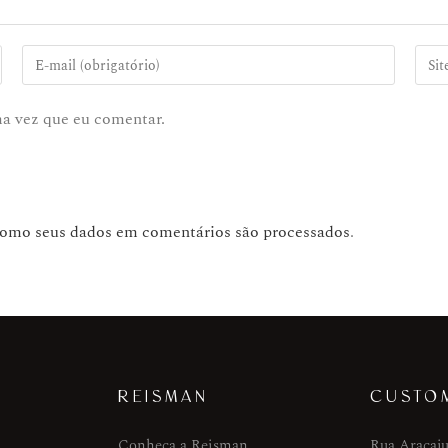
ma vez que eu comentar.
como seus dados em comentários são processados
.
REISMAN
CUSTO
Conheça a Reisman
Rua Aracaju