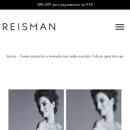
10% OFF para pagamentos no PIX
Início
»
Como anunciar o noivado nas redes sociais: 5 dicas para foto perfeit