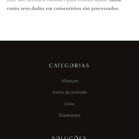
como seus dados em comentários são processados
.
CATEGORIAS
Alianças
Anéis de noivado
Joias
Diamantes
SOLUÇÕES