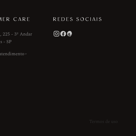
MER CARE
REDES SOCIAIS
, 225 - 3º Andar
s - SP
 atendimento
Termos de uso