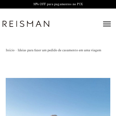
10% OFF para pagamentos no PIX
Início
»
Ideias para fazer um pedido de casamento em uma viagem