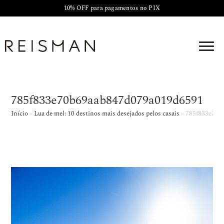
10% OFF para pagamentos no PIX
785f833e70b69aab847d079a019d6591
Início
»
Lua de mel: 10 destinos mais desejados pelos casais
»
785f833e70b