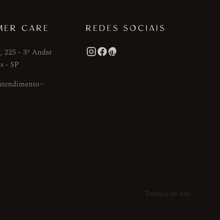
MER CARE
REDES SOCIAIS
, 225 - 3º Andar
s - SP
 atendimento
Termos de uso