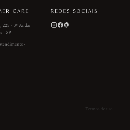
MER CARE
REDES SOCIAIS
, 225 - 3º Andar
s - SP
 atendimento
Termos de uso