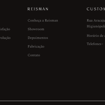
REISMAN
CUSTO
Conheça a Reisman
Rua Aracaju
Higienópoli
isfação
Showroom
Horário de
volução
Depoimentos
Telefones
Fabricação
Contato