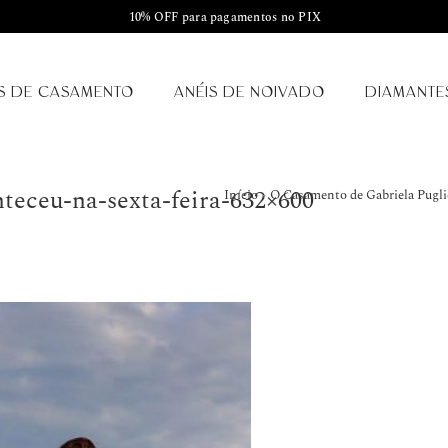
10% OFF para pagamentos no PIX
S DE CASAMENTO
ANÉIS DE NOIVADO
DIAMANTE
eceu-na-sexta-feira-632×600
Início
»
O Casamento de Gabriela Puglie