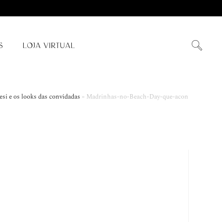
S
LOJA VIRTUAL
si e os looks das convidadas
»
Madrinhas-no-Beach-Day-que-aconteceu-na-sex