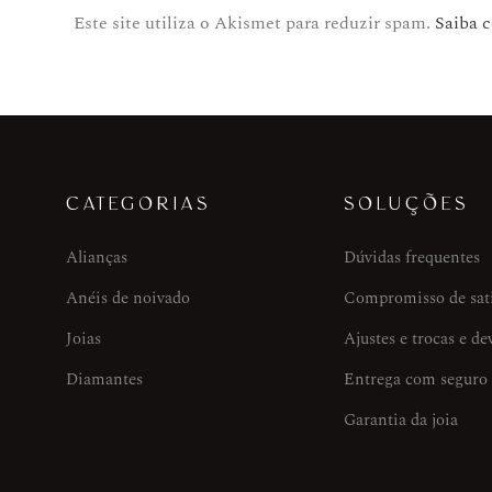
Este site utiliza o Akismet para reduzir spam.
Saiba 
CATEGORIAS
SOLUÇÕES
Alianças
Dúvidas frequentes
Anéis de noivado
Compromisso de sat
Joias
Ajustes e trocas e de
Diamantes
Entrega com seguro
Garantia da joia