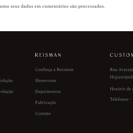
como seus dados em comentários são processados
.
REISMAN
CUSTO
Conheça a Reisman
Rua Aracaju
Higienópoli
isfação
Showroom
Horário de
volução
Depoimentos
Telefones
Fabricação
Contato