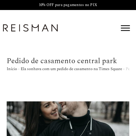
10% OFF para pagamentos no PIX
Pedido de casamento central park
Início
»
Ela sonhava com um pedido de casamento na Times Square
»
Pedid