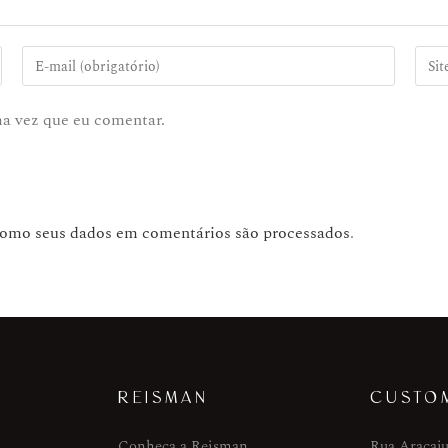
ma vez que eu comentar.
como seus dados em comentários são processados
.
REISMAN
CUSTO
Conheça a Reisman
Rua Aracaju