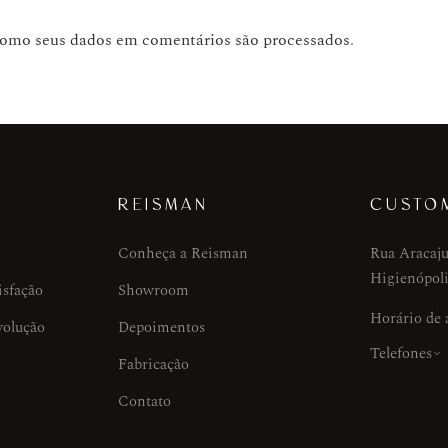
como seus dados em comentários são processados
.
REISMAN
CUSTO
Conheça a Reisman
Rua Aracaju
Higienópoli
isfação
Showroom
Horário de
volução
Depoimentos
Telefones
Fabricação
Contato