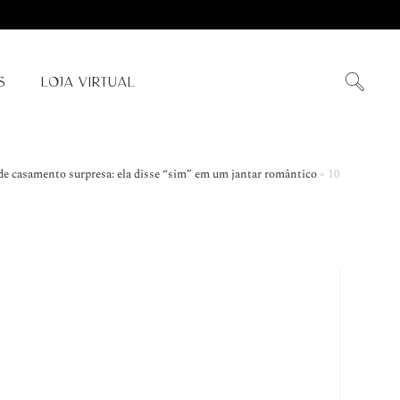
S
LOJA VIRTUAL
de casamento surpresa: ela disse “sim” em um jantar romântico
»
10