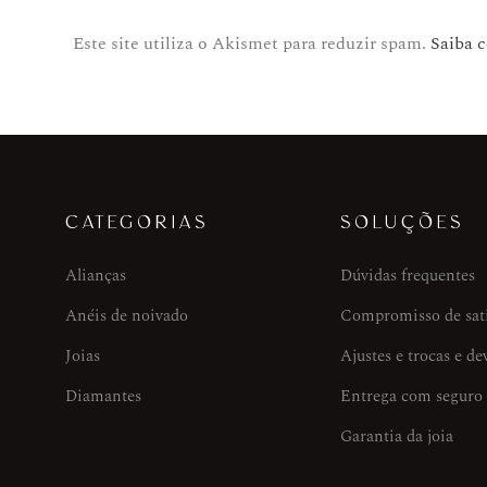
Este site utiliza o Akismet para reduzir spam.
Saiba 
CATEGORIAS
SOLUÇÕES
Alianças
Dúvidas frequentes
Anéis de noivado
Compromisso de sat
Joias
Ajustes e trocas e de
Diamantes
Entrega com seguro
Garantia da joia