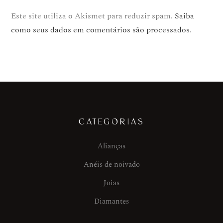
Este site utiliza o Akismet para reduzir spam.
Saiba
como seus dados em comentários são processados
.
CATEGORIAS
Alianças
Anéis de noivado
Joias
Diamantes