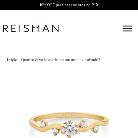
10% OFF para pagamentos no PIX
Início
»
Quanto devo investir em um anel de noivado?