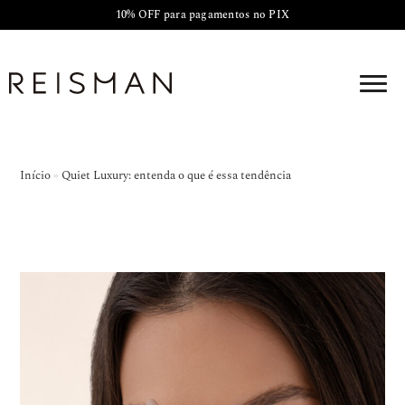
10% OFF para pagamentos no PIX
Início
»
Quiet Luxury: entenda o que é essa tendência