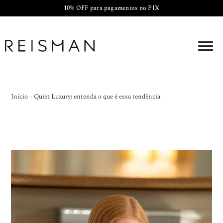
10% OFF para pagamentos no PIX
Início
»
Quiet Luxury: entenda o que é essa tendência