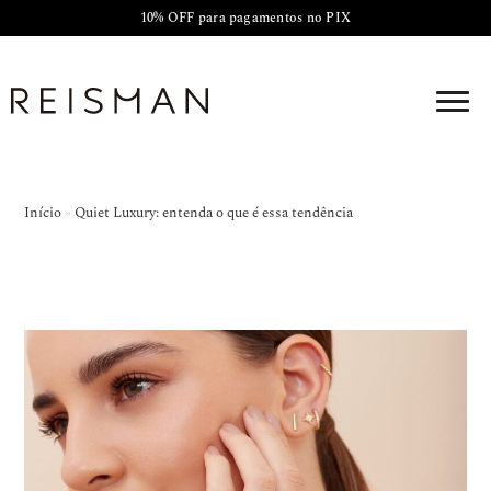
10% OFF para pagamentos no PIX
Início
»
Quiet Luxury: entenda o que é essa tendência