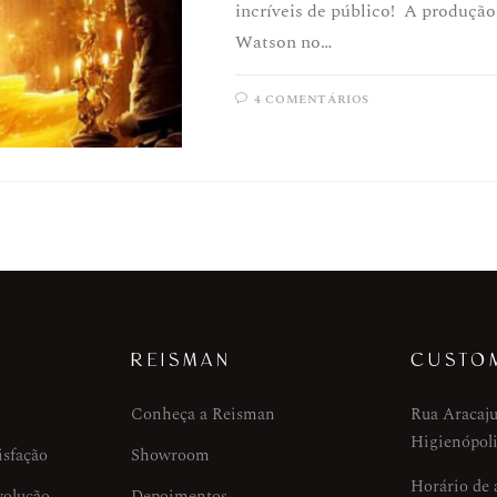
incríveis de público! A produçã
Watson no…
4 COMENTÁRIOS
REISMAN
CUSTO
Conheça a Reisman
Rua Aracaju
Higienópoli
isfação
Showroom
Horário de
volução
Depoimentos