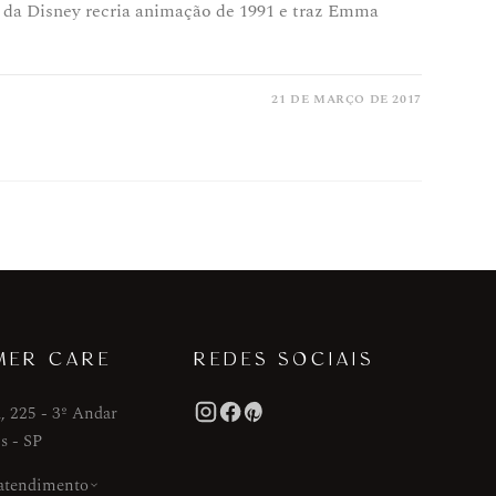
o da Disney recria animação de 1991 e traz Emma
21 DE MARÇO DE 2017
MER CARE
REDES SOCIAIS
, 225 - 3º Andar
s - SP
 atendimento