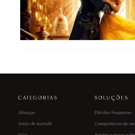
CATEGORIAS
SOLUÇÕES
Alianças
Dúvidas frequentes
Anéis de noivado
Compromisso de sat
Joias
Ajustes e trocas e de