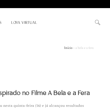
S
LOJA VIRTUAL
Início
»
a bela e a fera
pirado no Filme A Bela e a Fera
u nesta quinta-feira (16) e já alcançou resultados