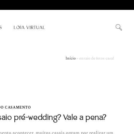
S
LOJA VIRTUAL
Início
»
ensaio de fotos casal
DO CASAMENTO
saio pré-wedding? Vale a pena?
nto acontecer, muitos casais optam por realizar um