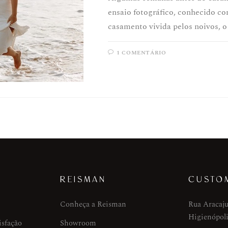
ensaio fotográfico, conhecido co
casamento vivida pelos noivos, 
1 COMENTÁRIO
REISMAN
CUSTO
Conheça a Reisman
Rua Aracaju
Higienópoli
isfação
Showroom