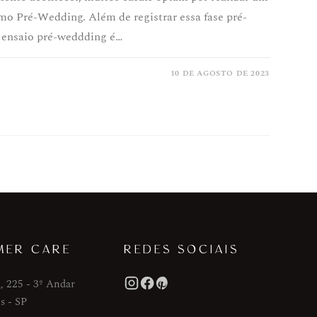
mo Pré-Wedding. Além de registrar essa fase pré-
o ensaio pré-weddding é…
10 DE AGOSTO DE 2023
MER CARE
REDES SOCIAIS
, 225 - 3º Andar
s - SP