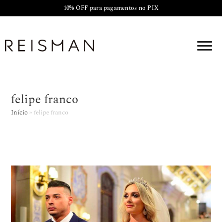
10% OFF para pagamentos no PIX
felipe franco
Início
»
felipe franco