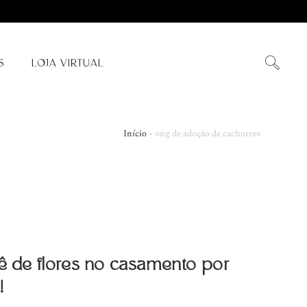
S
LOJA VIRTUAL
Início
»
ong de adoção de cachorros
uê de flores no casamento por
!