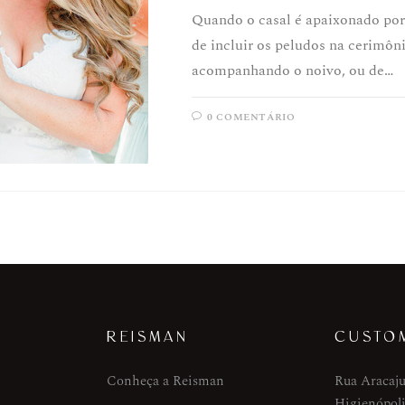
Quando o casal é apaixonado por
de incluir os peludos na cerimôni
acompanhando o noivo, ou de…
0 COMENTÁRIO
REISMAN
CUSTO
Conheça a Reisman
Rua Aracaju
Higienópoli