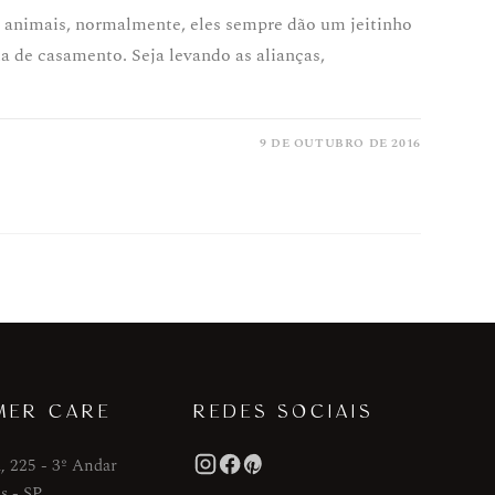
 animais, normalmente, eles sempre dão um jeitinho
a de casamento. Seja levando as alianças,
9 DE OUTUBRO DE 2016
MER CARE
REDES SOCIAIS
, 225 - 3º Andar
s - SP