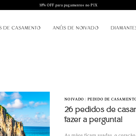
10% OFF para pagamentos no PIX
S DE CASAMENTO
ANÉIS DE NOIVADO
DIAMANTE
NOIVADO
/
PEDIDO DE CASAMENT
26 pedidos de casame
fazer a pergunta!
As mãos ficam suadas, o coração 