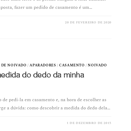
sposta, fazer um pedido de casamento é um…
20 DE FEVEREIRO DE 2020
 DE NOIVADO
/
APARADORES
/
CASAMENTO
/
NOIVADO
edida do dedo da minha
 de pedi-la em casamento e, na hora de escolher as
urge a dúvida: como descobrir a medida do dedo dela…
1 DE DEZEMBRO DE 2015