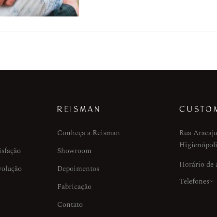
REISMAN
CUSTO
Conheça a Reisman
Rua Aracaju
Higienópoli
isfação
Showroom
Horário de
volução
Depoimentos
Telefones
Fabricação
Contato