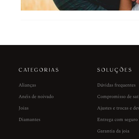
CATEGORIAS
SOLUÇÕES
Alianças
Dúvidas frequentes
Anéis de noivado
Compromisso de sat
Joias
Ajustes e trocas e de
Diamantes
Entrega com seguro
Garantia da joia