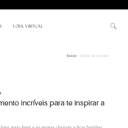
S
LOJA VIRTUAL
Início
»
pedido de noivado
O
nto incríveis para te inspirar a
bate mais forte e as pernas chegam a ficar bambas.