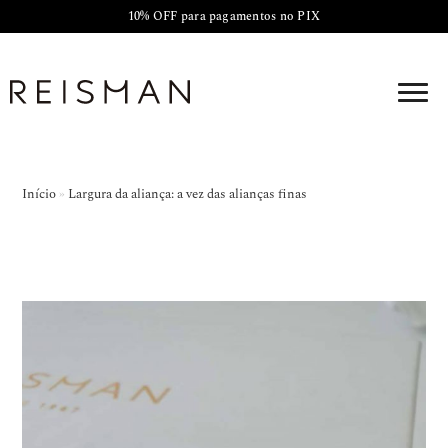
10% OFF para pagamentos no PIX
Início
»
Largura da aliança: a vez das alianças finas