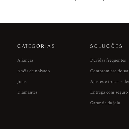
CATEGORIAS
SOLUÇÕES
Alianças
Dúvidas frequentes
Anéis de noivado
Compromisso de sat
Joias
Ajustes e trocas e de
Diamantes
Entrega com seguro
Garantia da joia