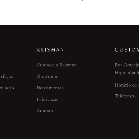
REISMAN
CUSTO
Conheça a Reisman
Rua Aracaju
Higienópoli
isfação
Showroom
Horário de
volução
Depoimentos
Telefones
Fabricação
Contato