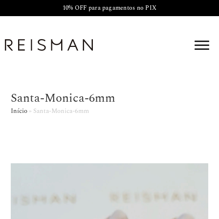
10% OFF para pagamentos no PIX
Santa-Monica-6mm
Início
»
Santa-Monica-6mm
Tocador
de
vídeo